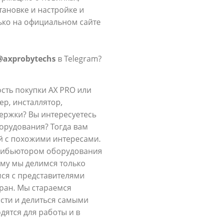
тановке и настройке и
ько на официальном сайте
@axprobytechs
в Telegram?
сть покупки AX PRO или
р, инсталлятор,
держки? Вы интересуетесь
орудования? Тогда вам
ей с похожими интересами.
рибьютором оборудования
тому мы делимся только
ся с представителями
тран. Мы стараемся
сти и делиться самыми
ятся для работы и в