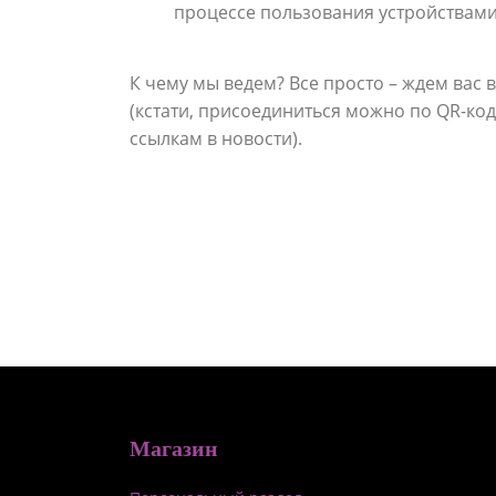
процессе пользования устройствами
К чему мы ведем? Все просто – ждем вас
(кстати, присоединиться можно по QR-код
ссылкам в новости).
Магазин