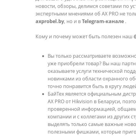
новости, обзоры, делимся советами по ус
экспертными мнениями об AX PRO не тол
axprobel.by
, но и в
Telegram-канале
.
Кому и почему может быть полезен наш
Вы только рассматриваете возможно
уже приобрели товар? Вы наш партне
оказываете услуги технической под
новинками из области охранного об
точно понравится быть в кругу люд
БайТех является официальным дист
AX PRO от Hikvision в Беларуси, поэ
проверенной информацией, общаем
компании и с коллегами из других с
выделять только самые важные ново
полезными фишками, которые пригод