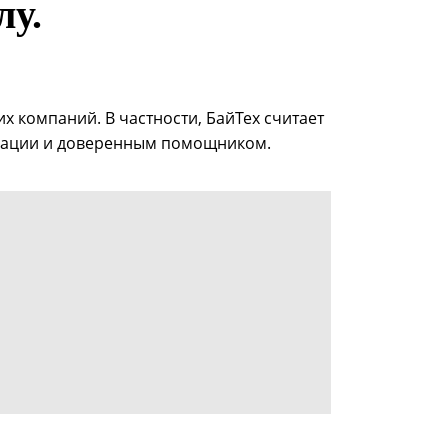
лу.
х компаний. В частности, БайТех считает
туации и доверенным помощником.